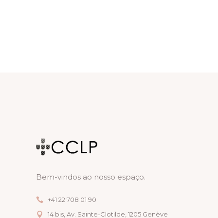
I
A
E
G
N
V
A
D
E
T
V
N
I
I
T
O
E
O
N
W
S
S
N
A
Bem-vindos ao nosso espaço.
V
+41 22 708 01 90
I
14 bis, Av. Sainte-Clotilde, 1205 Genève