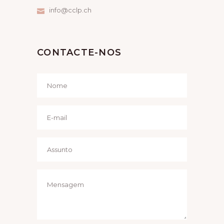
G
info@cclp.ch
A
T
CONTACTE-NOS
I
O
N