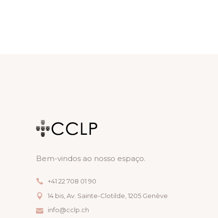
I
A
E
G
N
V
A
D
E
T
V
N
I
I
T
O
E
O
N
W
S
S
N
Bem-vindos ao nosso espaço.
A
+41 22 708 01 90
V
14 bis, Av. Sainte-Clotilde, 1205 Genève
I
info@cclp.ch