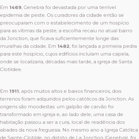
Em
1469
, Genebra foi devastada por uma terrível
epidemia de peste. Os curadores da cidade então se
preocuparam com o estabelecimento de um hospício
para as vítimas da peste; a escolha recaiu no atual bairro
da Jonction, que ficava suficientemente longe das
muralhas da cidade. Em
1482
, foi lançada a primeira pedra
para este hospício, cujos edifícios incluíam uma capela,
onde se localizaria, décadas mais tarde, a igreja de Santa
Clotildee.
Em
1911
, após muitos altos e baixos financeiros, dois
terrenos foram adquiridos pelos católicos da Jonction. As
origens são moodestas: um galpão de carvão foi
transformado em igreja e, ao lado dele, uma casa de
habitação passou a ser a cura, local de residência dos
abades da nova freguesia. No mesmo ano a Igreja Católica
de Sainte-Clotilde, no distrito de La Jonction (Genebra), foi