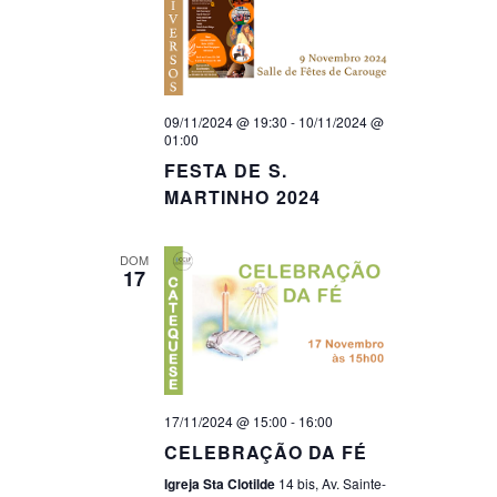
T
T
O
O
V
S
09/11/2024 @ 19:30
-
10/11/2024 @
I
01:00
S
E
FESTA DE S.
E
MARTINHO 2024
W
A
S
DOM
17
R
N
C
A
H
V
I
A
17/11/2024 @ 15:00
-
16:00
G
N
CELEBRAÇÃO DA FÉ
A
Igreja Sta Clotilde
14 bis, Av. Sainte-