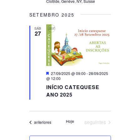
D
Clotilde, Genève, NY, Suisse
T
V
SETEMBRO 2025
I
I
O
SÁB
27
E
N
W
S
N
Destaque
27/09/2025 @ 09:00
-
28/09/2025
@ 12:00
A
INÍCIO CATEQUESE
V
ANO 2025
I
G
Eventos
Hoje
seguintes
Eventos
anteriores
A