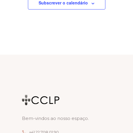
T
Subscrever o calendário
I
O
N
Bem-vindos ao nosso espaço.
+41 22 708 01 90