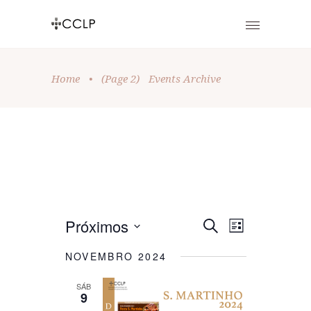
Home
•
(Page 2)
Events Archive
E
E
Próximos
Pesquisar
Lista
Selecione
V
V
NOVEMBRO 2024
data
E
E
SÁB
N
9
N