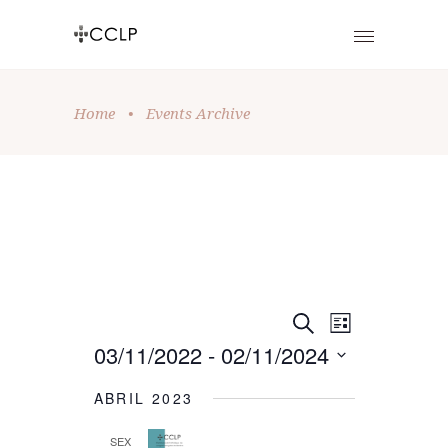
Home
•
Events Archive
E
E
Pesquisar
Lista
03/11/2022
 - 
02/11/2024
V
V
Selecione
E
E
ABRIL 2023
data
N
N
SEX