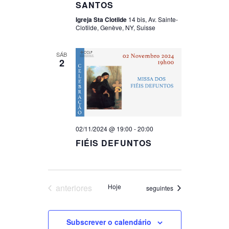
SANTOS
Igreja Sta Clotilde
14 bis, Av. Sainte-
Clotilde, Genève, NY, Suisse
SÁB
2
02/11/2024 @ 19:00
-
20:00
FIÉIS DEFUNTOS
Eventos
anteriores
Hoje
Eventos
seguintes
Subscrever o calendário