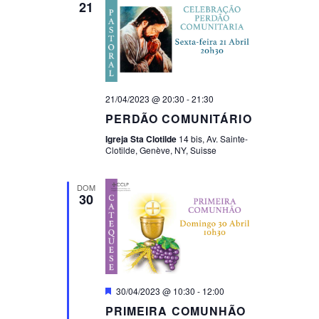
21
T
T
O
O
V
S
I
S
21/04/2023 @ 20:30
-
21:30
E
PERDÃO COMUNITÁRIO
E
W
Igreja Sta Clotilde
14 bis, Av. Sainte-
A
Clotilde, Genève, NY, Suisse
S
R
N
DOM
30
C
A
H
V
I
A
G
N
Destaque
30/04/2023 @ 10:30
-
12:00
A
PRIMEIRA COMUNHÃO