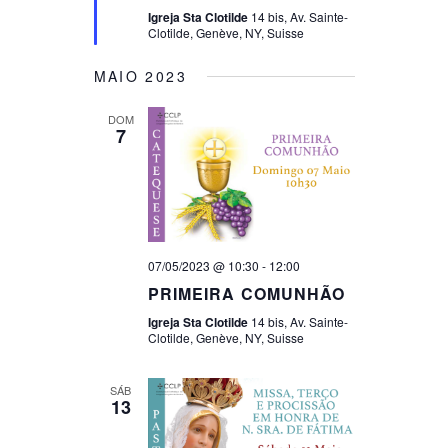
D
T
Igreja Sta Clotilde
14 bis, Av. Sainte-
V
Clotilde, Genève, NY, Suisse
I
I
MAIO 2023
O
E
N
DOM
7
W
S
N
A
07/05/2023 @ 10:30
-
12:00
PRIMEIRA COMUNHÃO
V
Igreja Sta Clotilde
14 bis, Av. Sainte-
I
Clotilde, Genève, NY, Suisse
G
SÁB
13
A