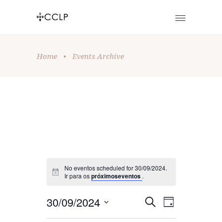
Home
•
Events Archive
No eventos scheduled for 30/09/2024.
Ir para os
próximoseventos
.
E
E
30/09/2024
Pesquisar
Dia
Selecione
V