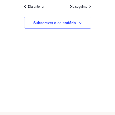
V
data
E
Dia anterior
Dia seguinte
E
N
N
Subscrever o calendário
T
T
O
O
V
S
I
S
E
E
W
A
S
R
N
C
A
H
V