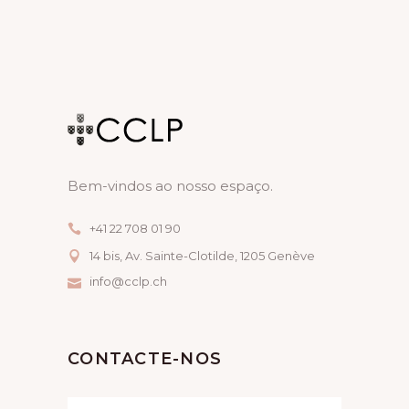
I
A
G
N
A
D
T
V
I
I
O
E
Bem-vindos ao nosso espaço.
N
W
+41 22 708 01 90
S
14 bis, Av. Sainte-Clotilde, 1205 Genève
N
info@cclp.ch
A
V
CONTACTE-NOS
I