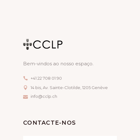
I
A
G
N
A
D
T
V
I
I
O
E
Bem-vindos ao nosso espaço.
N
W
+41 22 708 01 90
S
14 bis, Av. Sainte-Clotilde, 1205 Genève
N
info@cclp.ch
A
V
CONTACTE-NOS
I