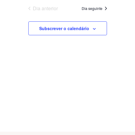
V
data
E
Dia anterior
E
Dia seguinte
N
N
T
Subscrever o calendário
T
O
O
V
S
I
S
E
E
W
A
S
R
N
C
A
H
V