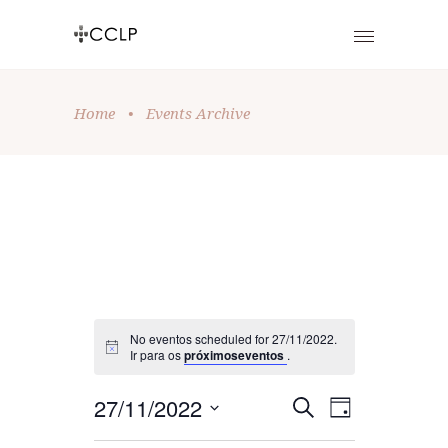
Home
•
Events Archive
No eventos scheduled for 27/11/2022.
Ir para os
próximoseventos
.
E
E
27/11/2022
Pesquisar
Dia
Selecione
V